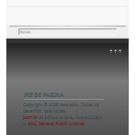
Buscar...
↑↑↑
PIE DE PAGINA
Copyright © 2026 iesaramo. Todos los
derechos reservados.
Joomla!
es software libre, liberado bajo
la
GNU General Public License.