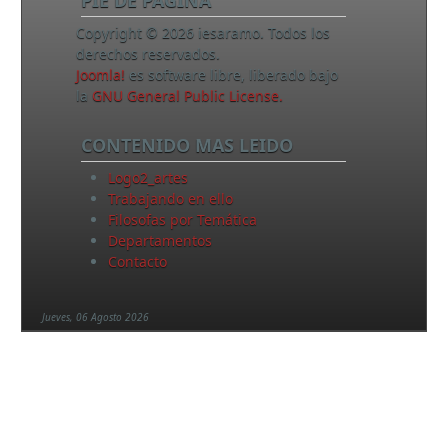
Copyright © 2026 iesaramo. Todos los
derechos reservados.
Joomla!
es software libre, liberado bajo
la
GNU General Public License.
CONTENIDO MAS LEIDO
Logo2_artes
Trabajando en ello
Filosofas por Temática
Departamentos
Contacto
Jueves, 06 Agosto 2026