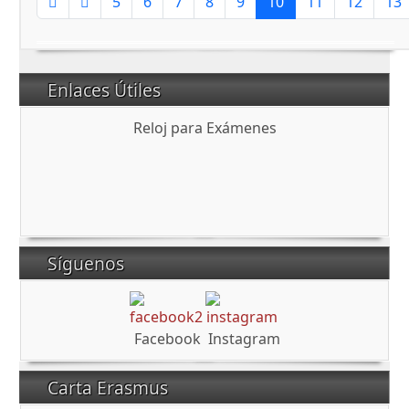
5
6
7
8
9
10
11
12
13
Enlaces Útiles
Reloj para Exámenes
Síguenos
Facebook
Instagram
Carta Erasmus