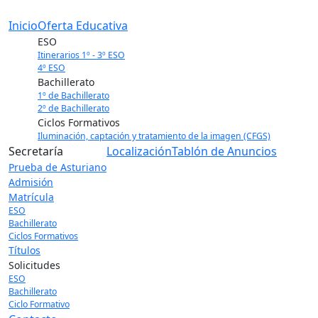
Inicio
Oferta Educativa
ESO
Itinerarios 1º - 3º ESO
4º ESO
Bachillerato
1º de Bachillerato
2º de Bachillerato
Ciclos Formativos
Iluminación, captación y tratamiento de la imagen (CFGS)
Secretaría
Localización
Tablón de Anuncios
Prueba de Asturiano
Admisión
Matrícula
ESO
Bachillerato
Ciclos Formativos
Títulos
Solicitudes
ESO
Bachillerato
Ciclo Formativo